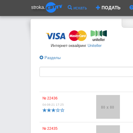
stroka.
искать
ПОДАТЬ
Интернет-эквайринг
Uniteller
Разделы
№ 22436
04-08-21 17:25
№ 22435