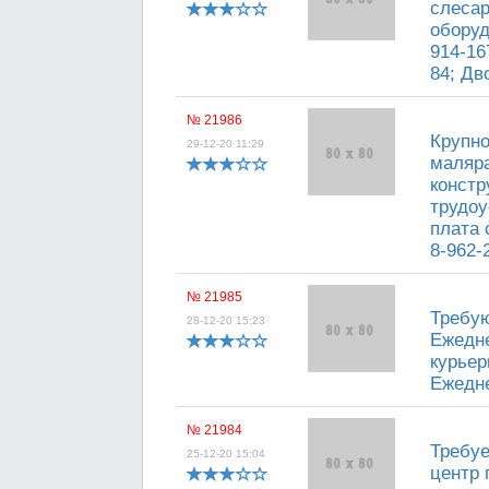
слесар
оборуд
914-16
84; Дво
№ 21986
Крупно
29-12-20 11:29
маляра
констр
трудоу
плата 
8-962-
№ 21985
Требую
28-12-20 15:23
Ежедне
курьер
Ежедне
№ 21984
Требуе
25-12-20 15:04
центр 