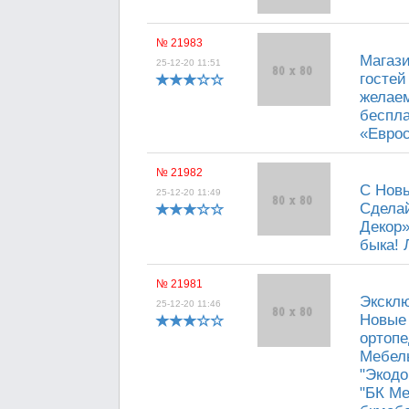
№ 21983
Магази
25-12-20 11:51
гостей
желаем
беспла
«Еврос
№ 21982
С Новы
25-12-20 11:49
Сделай
Декор»
быка! 
№ 21981
Эксклю
25-12-20 11:46
Новые 
ортопе
Мебель
"Экодо
"БК Ме