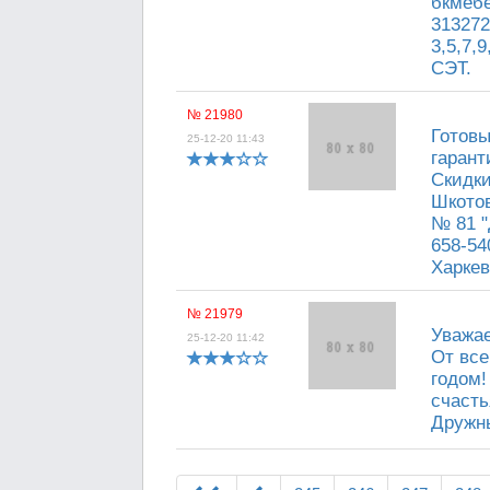
бкмеб
313272
3,5,7,9
СЭТ.
№ 21980
Готовы
25-12-20 11:43
гарант
Скидки
Шкотов
№ 81 "
658-54
Харкев
№ 21979
Уважа
25-12-20 11:42
От все
годом!
счасть
Дружн