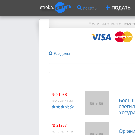
stroka.
искать
ПОДАТЬ
Если вы знаете номер
Разделы
№ 21988
Большо
30-12-20 11:44
светил
Уссури
№ 21987
Органи
29-12-20 15:06