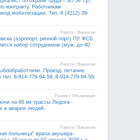
циалист по охране труда - ЗП 54 т.р.,
по контракту. Работникам
иод мобилизации. Тел. 8 (4212) 39-
Работа / Вакансии
овска (аэропорт, речной порт) ПУ ФСБ
ется набор сотрудников (муж. до 40
Работа / Вакансии
ыбообработчики. Проезд, питание,
ел. 8-914-779-94-59, 8-914-779-94-59.
Разное / Объявление
ночи на 66 км трассы Лидога-
х в аварии людей.
Работа / Вакансии
ная больница" врача-акушера-
а с 15 июня по 07 августа 2026 г. с