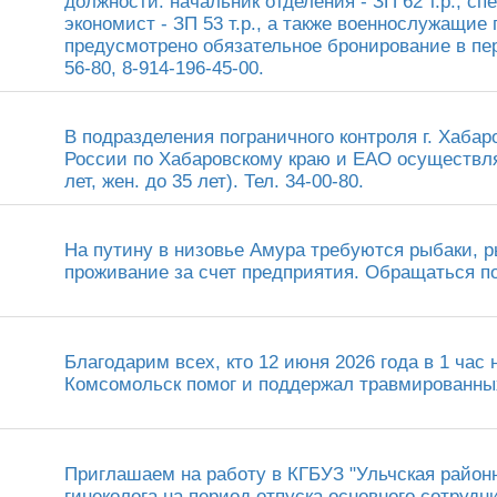
должности: начальник отделения - ЗП 62 т.р., спе
экономист - ЗП 53 т.р., а также военнослужащие 
предусмотрено обязательное бронирование в пер
56-80, 8-914-196-45-00.
В подразделения пограничного контроля г. Хабар
России по Хабаровскому краю и ЕАО осуществля
лет, жен. до 35 лет). Тел. 34-00-80.
На путину в низовье Амура требуются рыбаки, р
проживание за счет предприятия. Обращаться по т
Благодарим всех, кто 12 июня 2026 года в 1 час 
Комсомольск помог и поддержал травмированны
Приглашаем на работу в КГБУЗ "Ульчская район
гинеколога на период отпуска основного сотрудник