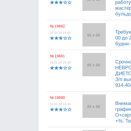
работу
мастер
бульдо
№ 19692
Требую
11-01-19 13:01
00 до 
будни 
№ 19691
Срочно
11-01-19 12:18
НЕВРО
ДИЕТО
З/п вы
914-40
№ 19690
Внима
11-01-19 12:14
график
О+серт
+%. Те