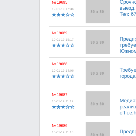
Срочно
№ 19695
выезд.
12-01-19 17:36
Тел: 6
№ 19689
Предп
10-01-19 15:17
требуе
Южном.
№ 19688
Требуе
10-01-19 14:06
города,
№ 19687
Медиах
10-01-19 11:19
реализ
office.
№ 19686
Предпр
10-01-19 11:18