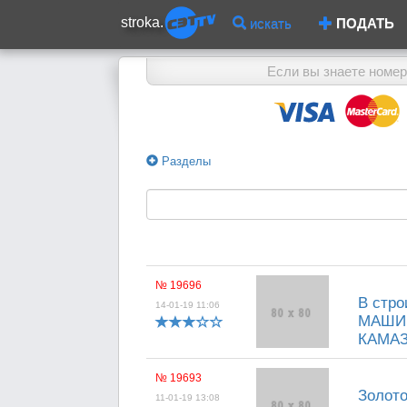
stroka.
искать
ПОДАТЬ
Если вы знаете номер
Разделы
№ 19696
В стро
14-01-19 11:06
МАШИН
КАМАЗа
№ 19693
Золот
11-01-19 13:08