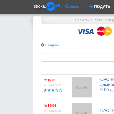
stroka.
искать
ПОДАТЬ
Если вы знаете номер
Разделы
СРОЧН
№ 19499
админи
14-11-18 08:25
9-00 д
№ 19498
ПАО "Н
13-11-18 15:36