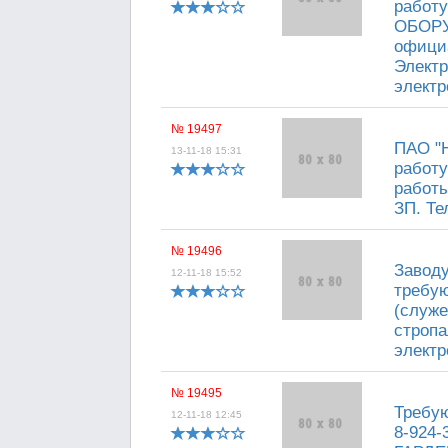
работ
ОБОРУ
официа
Электр
электр
№ 19497
ПАО "Н
13-11-18 15:31
работ
работы
ЗП. Те
№ 19496
Заводу
12-11-18 15:52
требую
(служе
стропа
электр
№ 19495
Требую
12-11-18 12:45
8-924-