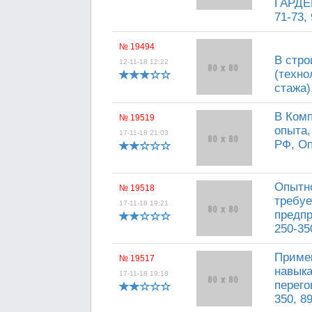
ГАРДЕР
71-73, 
№ 19494
В стр
12-11-18 12:22
(техно
стажа)
В Комп
№ 19519
опыта,
17-11-18 21:03
РФ, Оп
Опытн
№ 19518
требуе
17-11-18 19:21
предпр
250-35
Примем
№ 19517
навыка
17-11-18 19:18
перего
350, 8