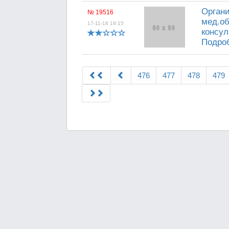
Органи
№ 19516
мед.об
17-11-18 19:15
консул
Подроб
476
477
478
479