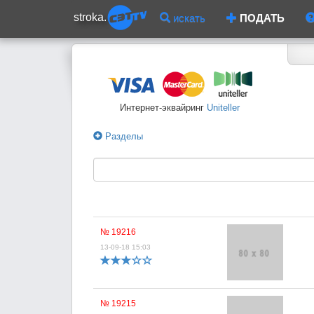
stroka.
искать
ПОДАТЬ
Интернет-эквайринг
Uniteller
Разделы
№ 19216
13-09-18 15:03
№ 19215