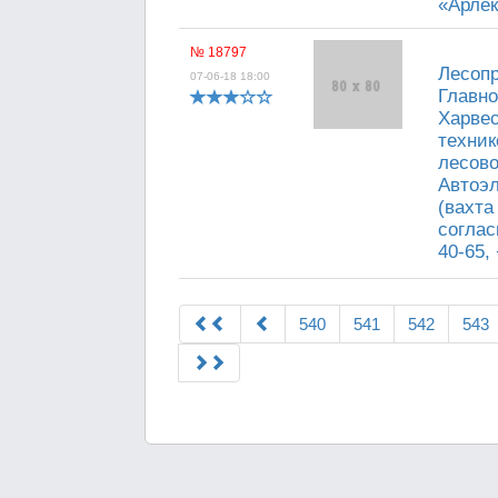
«Арлек
№ 18797
Лесопр
07-06-18 18:00
Главно
Харвес
техник
лесово
Автоэл
(вахта
соглас
40-65,
540
541
542
543