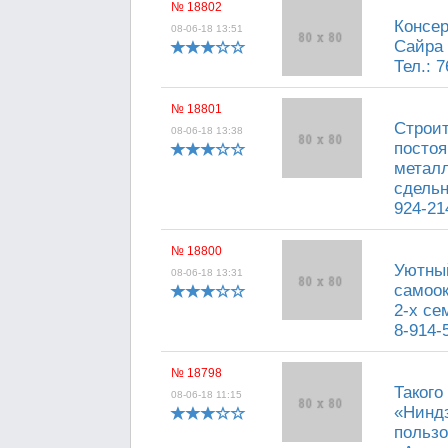
№ 18802
Консер
08-06-18 13:51
Сайра 
Тел.: 7
№ 18801
Строит
08-06-18 13:38
постоя
металл
сдельн
924-21
№ 18800
Уютный
08-06-18 13:31
самоок
2-х се
8-914-
№ 18798
Такого
08-06-18 11:15
«Ниндз
пользо