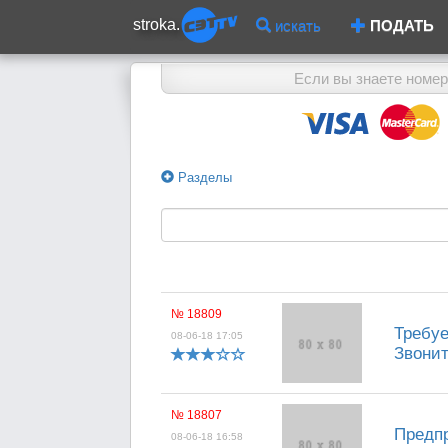
stroka.
искать
ПОДАТЬ
Если вы знаете номер
Разделы
№ 18809
Требуе
08-06-18 17:05
Звонит
№ 18807
Предпр
08-06-18 16:58