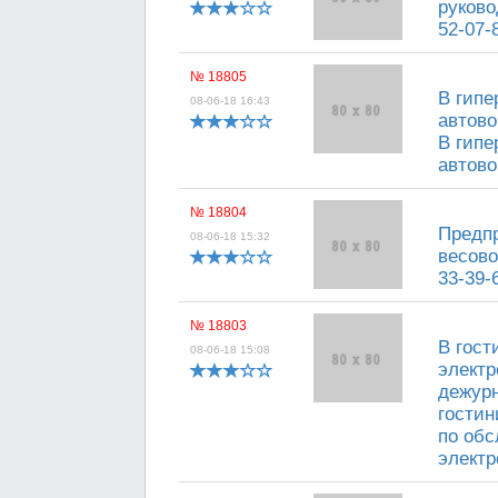
руково
52-07-
№ 18805
В гипе
08-06-18 16:43
автово
В гипе
автово
№ 18804
Предпр
08-06-18 15:32
весово
33-39-
№ 18803
В гост
08-06-18 15:08
электр
дежурн
гостин
по об
электр