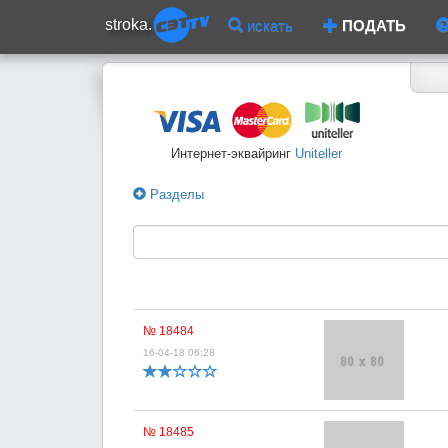
stroka.
искать
ПОДАТЬ
Интернет-эквайринг
Uniteller
Разделы
№ 18484
16-04-18 06:28
№ 18485