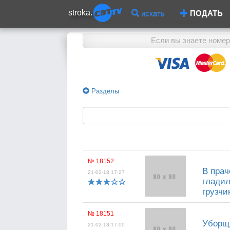
stroka.
искать
ПОДАТЬ
Если вы знаете номер
Разделы
№ 18152
В прач
21-02-18 17:27
гладил
грузчик
№ 18151
Уборщи
21-02-18 17:00