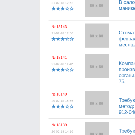
В сало
21-02-18 12:52
маникю
№ 18143
Стомат
21-02-18 12:50
феврал
месяца
№ 18141
Компан
21-02-18 11:42
произв
органи
75.
№ 18140
Требую
20-02-18 15:56
метод:
912-04
№ 18139
Требую
20-02-18 14:16