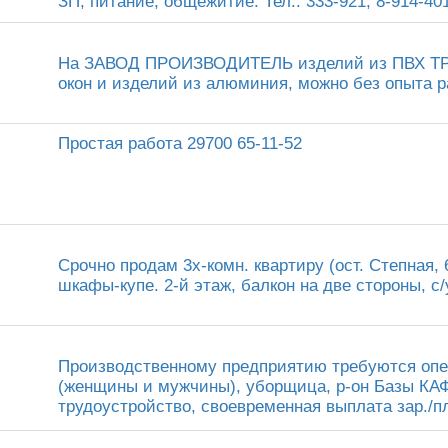
ЗП, питание, общежитие. Тел.: 333-921, 8-914-401
На ЗАВОД ПРОИЗВОДИТЕЛЬ изделий из ПВХ Т
окон и изделий из алюминия, можно без опыта ра
Простая работа 29700 65-11-52
Срочно продам 3х-комн. квартиру (ост. Степная, 
шкафы-купе. 2-й этаж, балкон на две стороны, с/
Производственному предприятию требуются опе
(женщины и мужчины), уборщица, р-он Базы КА
трудоустройство, своевременная выплата зар./пла