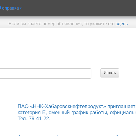
справка
Если вы знаете номер объявления, то укажите его
здесь
ПАО «ННК-Хабаровскнефтепродукт» приглашает н
категория Е, сменный график работы, официальн
Тел. 79-41-22.