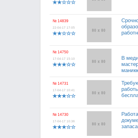
Срочно
№ 14839
образо
22-04-17 17:05
работн
№ 14750
В меди
17-04-17 15:10
мастер
маникю
Требую
№ 14731
работы
17-04-17 10:41
беспла
Работа
№ 14730
докуме
17-04-17 10:36
запаса