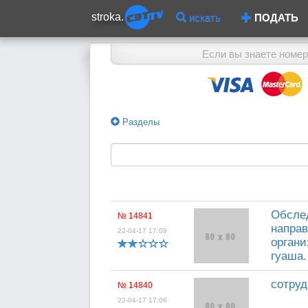
stroka.
искать
ПОДАТЬ
Если вы знаете номер
Разделы
Обслед
№ 14841
направ
22-04-17 17:08
органи
гуаша.
сотруд
№ 14840
22-04-17 17:06