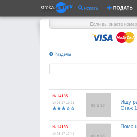
stroka.
искать
ПОДАТЬ
Если вы знаете номер
Разделы
№ 14185
Ищу ра
14-03-17 16:23
Стаж 1
Помощн
№ 14183
14-03-17 15:41