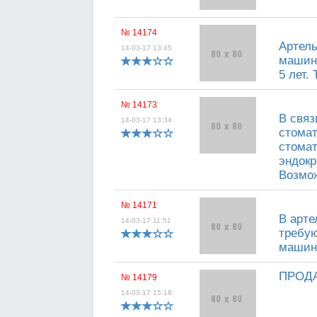
№ 14174
Артель
14-03-17 13:45
машини
5 лет. 
№ 14173
В связ
14-03-17 13:34
стомат
стомат
эндокр
Возмож
№ 14171
В арте
14-03-17 11:51
требую
машини
ПРОДАВ
№ 14179
14-03-17 15:18