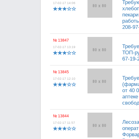
Требую
17-02-17 14:06
хлебоп
пекари
работы
208-97
№ 13847
Требуе
17-02-17 13:19
ТОП-ру
67-19-
№ 13845
Требуе
17-02-17 12:10
(фарма
от 40 
аптеке
свобод
№ 13844
Лесоза
17-02-17 11:57
опера
Форва