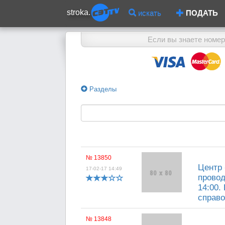
stroka.
искать
ПОДАТЬ
Если вы знаете номер
Разделы
№ 13850
Центр 
17-02-17 14:49
провод
14:00.
справо
№ 13848