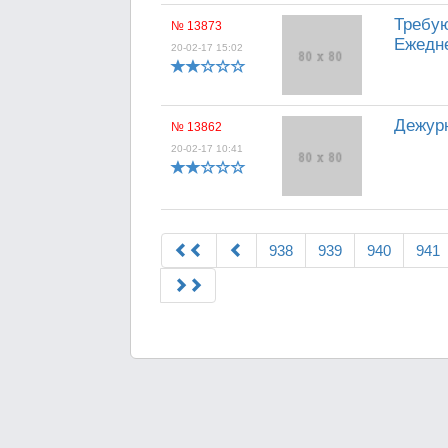
Требую
№ 13873
Ежедне
20-02-17 15:02
Дежур
№ 13862
20-02-17 10:41
938
939
940
941