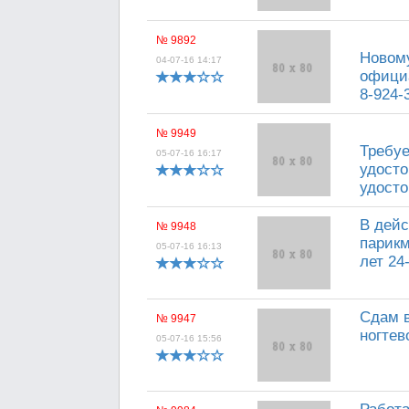
№ 9892
Новому
04-07-16 14:17
официа
8-924-
№ 9949
Требуе
05-07-16 16:17
удосто
удосто
В дейс
№ 9948
парикм
05-07-16 16:13
лет 24
Сдам в
№ 9947
ногтев
05-07-16 15:56