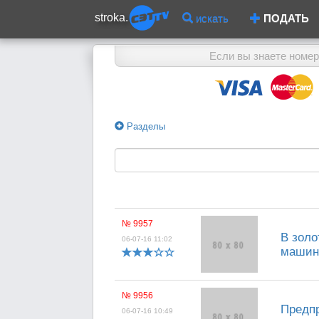
stroka.
искать
ПОДАТЬ
Если вы знаете номер
Разделы
№ 9957
В золо
06-07-16 11:02
машини
№ 9956
Предпр
06-07-16 10:49