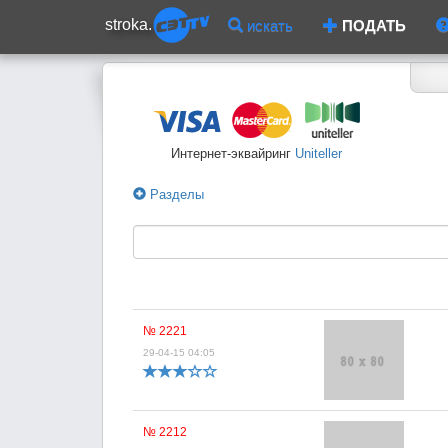
stroka.
искать
ПОДАТЬ
Интернет-эквайринг
Uniteller
Разделы
№ 2221
29-04-15 04:05
№ 2212