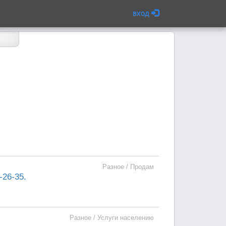
вход
Разное / Продам
-26-35.
Разное / Услуги населению