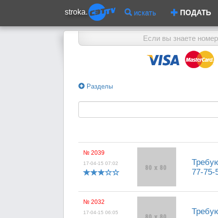
stroka.
искать
ПОДАТЬ
Если вы знаете номер
Разделы
№ 2039
Требую
17-04-15 07:02
77-75-
№ 2032
Требую
17-04-15 06:05