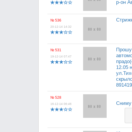
р-он А
Стрижк
№ 536
20-12-14 14:32
Прошу 
№ 531
автомо
19-12-14 07:47
прадо(
12.05 
ул.Тих
скрылс
891419
№ 528
Сниму 
16-12-14 06:46