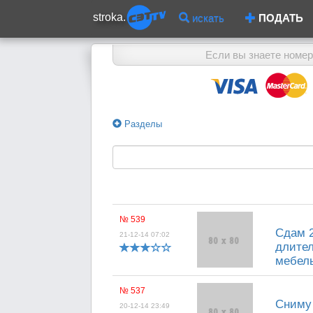
stroka.
искать
ПОДАТЬ
Если вы знаете номер
Разделы
№ 539
Сдам 2
21-12-14 07:02
длител
мебель
№ 537
Сниму 
20-12-14 23:49