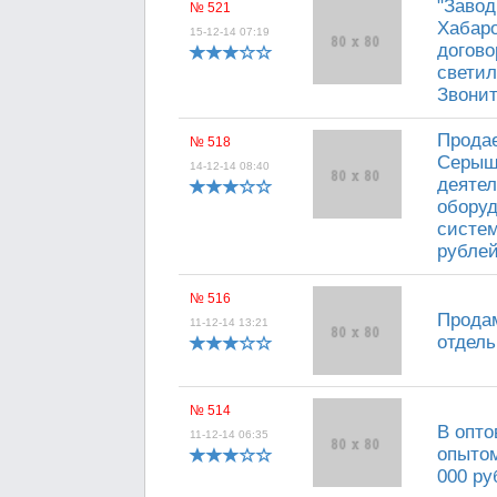
"Завод
№ 521
Хабаро
15-12-14 07:19
догово
светил
Звонит
Продае
№ 518
Серыше
14-12-14 08:40
деятел
оборуд
систем
рублей
№ 516
Продам
11-12-14 13:21
отдел
№ 514
В опто
11-12-14 06:35
опытом
000 руб