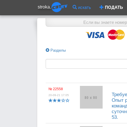
stroka.
искать
ПОДАТЬ
Если вы знаете номер
Разделы
№ 22558
Требуе
20-09-21 17:05
Опыт р
команд
суточн
53.