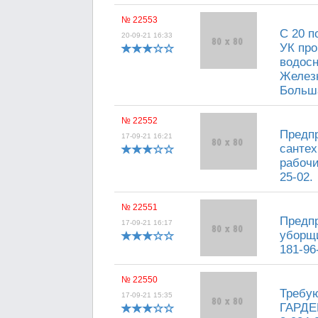
№ 22553
С 20 п
20-09-21 16:33
УК про
водосн
Железн
Больша
№ 22552
Предпр
17-09-21 16:21
сантех
рабочи
25-02.
№ 22551
Предпр
17-09-21 16:17
уборщи
181-96
№ 22550
Требую
17-09-21 15:35
ГАРДЕР