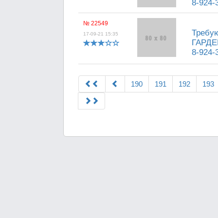
8-924-
№ 22549
Требую
17-09-21 15:35
ГАРДЕР
8-924-
190
191
192
193