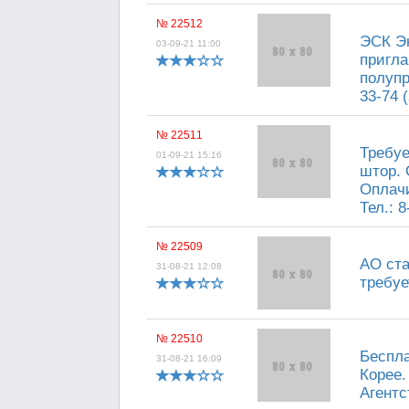
№ 22512
ЭСК Эн
03-09-21 11:00
пригла
полупр
33-74 
№ 22511
Требуе
01-09-21 15:16
штор. 
Оплачи
Тел.: 8
№ 22509
АО ста
31-08-21 12:08
требуе
№ 22510
Беспла
31-08-21 16:09
Корее.
Агентс