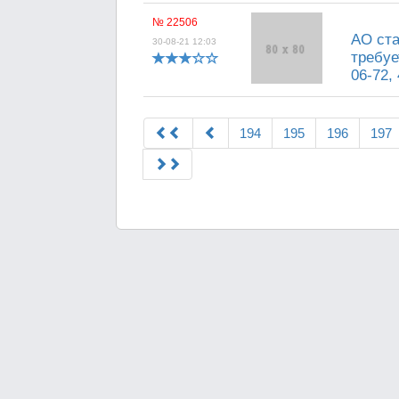
№ 22506
АО ста
30-08-21 12:03
требуе
06-72, 
194
195
196
197