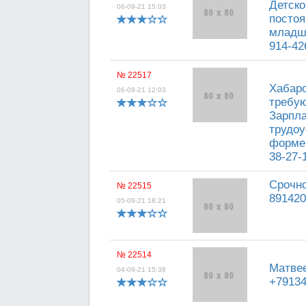
Детско
06-09-21 15:03
постоя
младши
914-42
№ 22517
Хабаро
06-09-21 12:03
требую
Зарпла
трудоу
формен
38-27-
Срочно
№ 22515
891420
05-09-21 18:21
№ 22514
Матвее
04-09-21 15:38
+7913