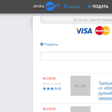
stroka.
искать
ПОДАТЬ
Если вы знаете номер
Разделы
№ 22519
Требую
07-09-21 15:25
от 400
рублей
предпр
№ 22518