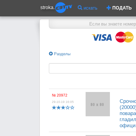
stroka.
искать
ПОДАТЬ
Если вы знаете номер
Разделы
№ 20972
Срочно
29-10-19 16:05
(20000
повара
гладил
официа