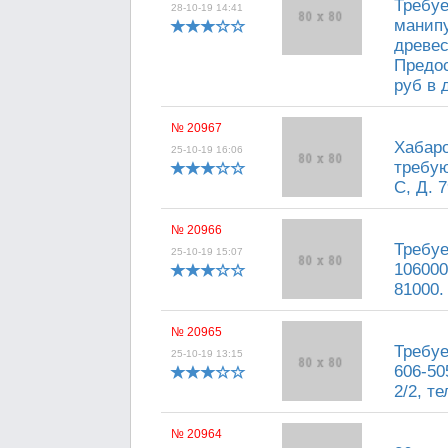
Требуе
28-10-19 14:41
манипу
древес
Предос
руб в д
№ 20967
Хабар
25-10-19 16:06
требу
С, Д. 7
№ 20966
Требуе
25-10-19 15:07
106000
81000.
№ 20965
Требуе
25-10-19 13:15
606-50
2/2, те
№ 20964