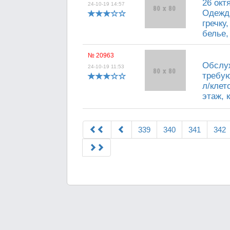
26 окт
24-10-19 14:57
Одежд
гречку
белье,
№ 20963
Обслуж
24-10-19 11:53
требую
л/клет
этаж, к
339
340
341
342