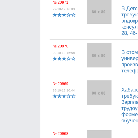
№ 20971
В Детс
29-10-19 16:03
требую
эндокр
консул
28, 46-
№ 20970
В стом
29-10-19 15:58
универ
произв
телефо
№ 20969
Хабаро
29-10-19 10:44
требую
Зарпла
трудоу
форме
обучен
№ 20968