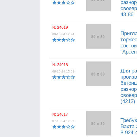
разнор
своевр
43-86.
№ 24019
Пригл
09-10-24 12:24
торжес
состои
"Арсен
№ 24018
Для ра
08-10-24 15:03
произв
бетонщ
разнор
своевр
(4212)
№ 24017
Требую
07-10-24 12:26
Вахта 
8-924-