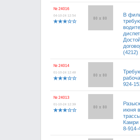
№ 24016
В фили
04-10-24 12:54
требую
водите
диспет
Достой
догово
(4212) 
№ 24014
Требую
01-10-24 12:48
рабоча
924-15
№ 24013
Разыск
01-10-24 12:39
июня в
трассы
Камри 
8-914-