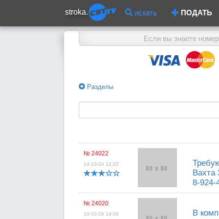
stroka.
искать
ПОДАТЬ
Если вы знаете номер
Разделы
№ 24022
Требую
14-10-24 12:22
Вахта 
8-924-
№ 24020
В комп
10-10-24 14:34