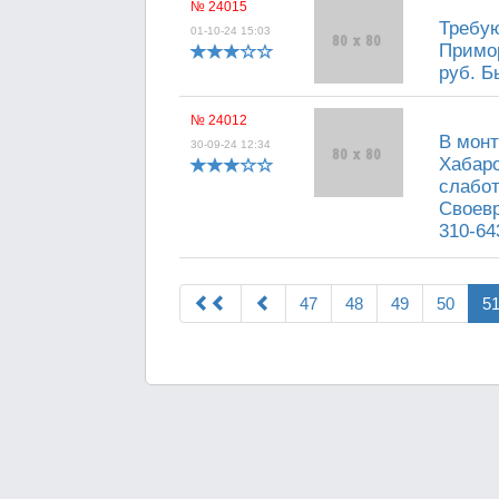
№ 24015
Требую
01-10-24 15:03
Примор
руб. Б
№ 24012
В монт
30-09-24 12:34
Хабаро
слабот
Своевр
310-64
47
48
49
50
5