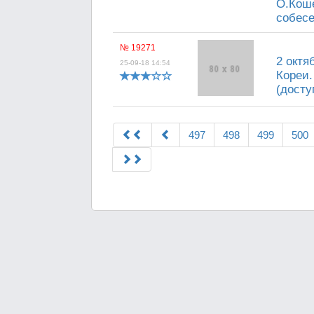
О.Коше
собесе
№ 19271
2 октя
25-09-18 14:54
Кореи.
(досту
497
498
499
500