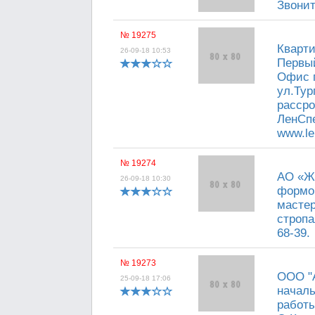
Звонит
№ 19275
Кварти
26-09-18 10:53
Первый
Офис п
ул.Тур
рассро
ЛенСпе
www.le
№ 19274
АО «Же
26-09-18 10:30
формов
мастер
стропа
68-39.
№ 19273
ООО "А
25-09-18 17:06
началь
работы