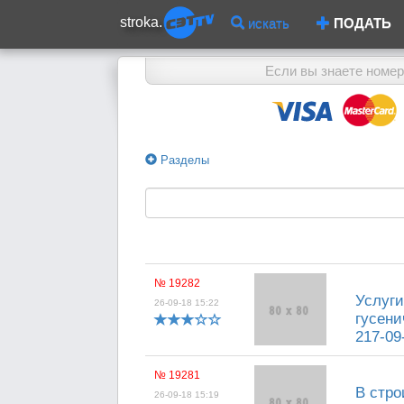
stroka.
искать
ПОДАТЬ
Если вы знаете номер
Разделы
№ 19282
Услуги
26-09-18 15:22
гусени
217-09-
№ 19281
В стр
26-09-18 15:19