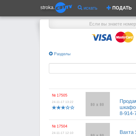
stroka.
искать
ПОДАТЬ
Если вы знаете номер
Разделы
№ 17505
Продам
24-11-17 13:22
шкафом
8-914-
№ 17504
Вахта 
24-11-17 12:10