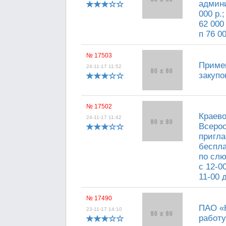
админи
000 р.;
62 000 
п 76 00
№ 17503
Примем
24-11-17 11:52
закупо
№ 17502
Краево
24-11-17 11:42
Всеро
пригла
беспла
по слю
с 12-0
11-00 
№ 17490
ПАО «
23-11-17 14:10
работу