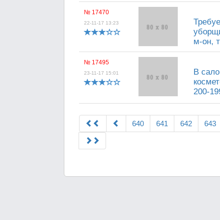
№ 17470
Требуе
22-11-17 13:23
уборщ
м-он, т
№ 17495
В сало
23-11-17 15:01
космет
200-19
640
641
642
643