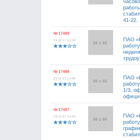
часово
работы
стабил
41-22.
№ 17489
ПАО «
23-11-17 14:08
работу
неделя
трудоу
№ 17488
ПАО «
23-11-17 14:06
работу
1/3, о
официа
№ 17487
ПАО «
23-11-17 14:04
работу
график
стабил