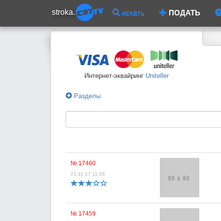
stroka.
искать
ПОДАТЬ
Интернет-эквайринг
Uniteller
Разделы
№ 17460
21-11-17 11:06
№ 17459