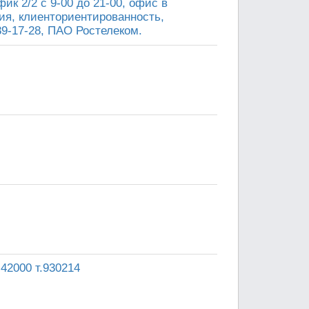
ик 2/2 с 9-00 до 21-00, офис в
ция, клиенториентированность,
89-17-28, ПАО Ростелеком.
42000 т.930214