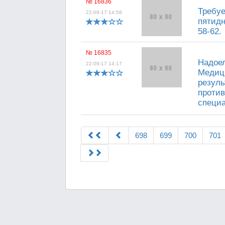
№ 16836
Требуе
22-09-17 14:58
пятидн
58-62.
№ 16835
Надоел
22-09-17 14:17
Медици
резуль
против
специа
698
699
700
701