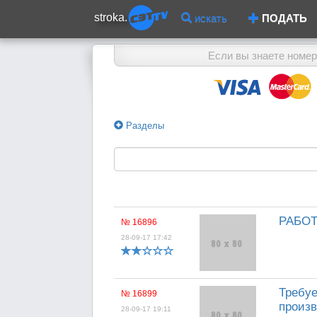
stroka.
искать
ПОДАТЬ
Если вы знаете номер
Разделы
РАБОТА
№ 16896
28-09-17 17:42
Требуе
№ 16899
произв
28-09-17 19:11