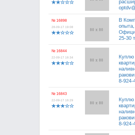
расшир
optdv@
В Комп
№ 16898
опыта,
28-09-17 19:08
Официа
25-30 
№ 16844
Куплю
22-09-17 16:34
кварти
наливн
ракови
8-924-
№ 16843
Куплю
22-09-17 16:29
кварти
наливн
ракови
8-924-