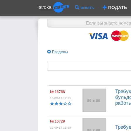
stroka.
искать
ПОДАТЬ
Если вы знаете номер
Разделы
Требую
№ 16768
бульдо
15-09-17 12:35
работы
№ 16729
Требуе
12-09-17 15:59