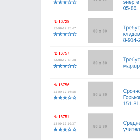
энерге
05-86.
№ 16728
Требуе
12-09-17 15:47
кладов
8-914-
№ 16757
Требуе
14-09-17 16:49
маршру
№ 16756
Срочно
14-09-17 16:46
Горьког
151-81-
№ 16751
Средне
13-09-17 16:37
учител