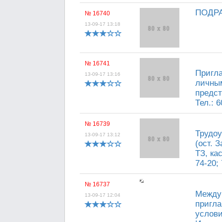
ПОДРА
№ 16740
13-09-17 13:18
№ 16741
Пригла
13-09-17 13:16
личным
предст
Тел.: 6
№ 16739
Трудоу
13-09-17 13:12
(ост. 
ТЗ, ка
74-20; 
№ 16737
Междун
13-09-17 12:04
пригла
услови